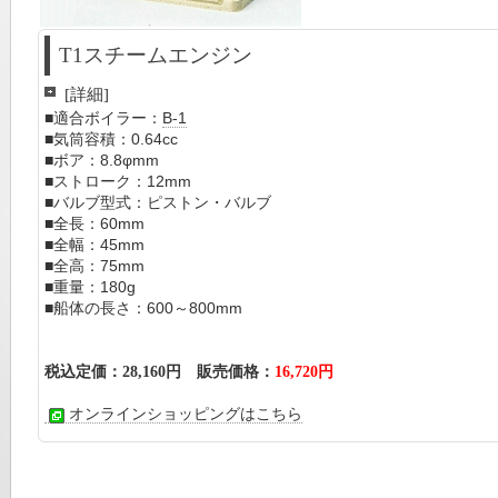
T1スチームエンジン
[詳細]
■適合ボイラー：
B-1
■気筒容積：0.64cc
■ボア：8.8φmm
■ストローク：12mm
■バルブ型式：ピストン・バルブ
■全長：60mm
■全幅：45mm
■全高：75mm
■重量：180g
■船体の長さ：600～800mm
税込定価：28,160円 販売価格：
16,720円
オンラインショッピングはこちら