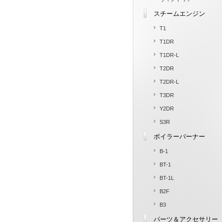
スチームエンジン
T1
T1DR
T1DR-L
T2DR
T2DR-L
T3DR
Y2DR
S3R
ボイラーバーナー
B-1
BT-1
BT-1L
B2F
B3
パーツ＆アクセサリー