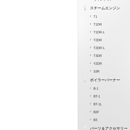
スチームエンジン
T1
T1DR
T1DR-L
T2DR
T2DR-L
T3DR
Y2DR
S3R
ボイラーバーナー
B-1
BT-1
BT-1L
B2F
B3
パーツ＆アクセサリー