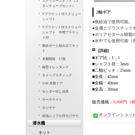
スクリューシャフト（ス
タンチューブセット）
2軸ギア
Vブラケット付スクリュー
シャフト
●無給油で使用可能。
Vブラケット付スクリュー
●金属とプラスチック
シャフト 中間ブラケッ
●ポリアセタール樹脂
ト付
●水中でも使用可能（
救命ボート組み立てキッ
[詳細]
ト
■ギア比：1：1
木製階段 17段
■シャフト径：3mm
縦型ドレンタンク
■二軸ピッチ：25mm
キャップスティック
■全長：42mm
■全幅：40mm
1/40 木製ドア
■全高：30mm
センター出し治具
サーチライト
販売価格：
6,600円（
カジサヤ
オンラインショッ
給油ニップル付カジサヤ
潜水艦
キット